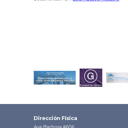
Dirección Física
Ave.Barbosa #606