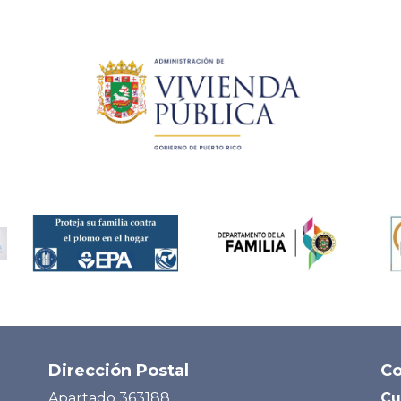
Dirección Postal
Co
Apartado 363188
Cu