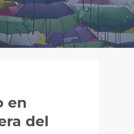
o en
era del