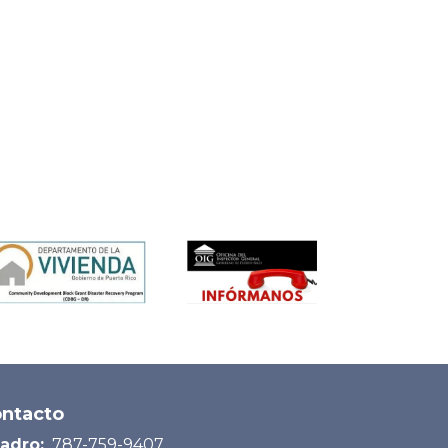
ntacto
adro:
787-759-9407