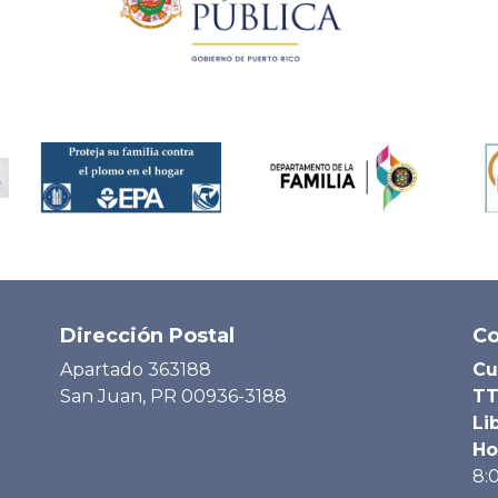
Dirección Postal
Co
Apartado 363188
Cu
San Juan, PR 00936-3188
TT
Li
Ho
8: