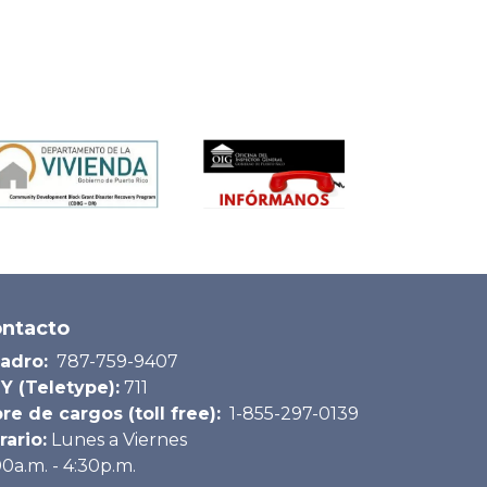
ntacto
adro:
787-759-9407
Y (Teletype):
711
bre de cargos (toll free):
1-855-297-0139
rario:
Lunes a Viernes
00a.m. - 4:30p.m.