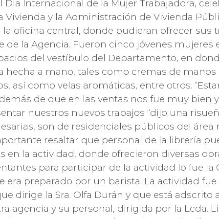
l Dia Internacional de la Mujer Trabajadora, cel
 Vivienda y la Administración de Vivienda Públi
a oficina central, donde pudieran ofrecer sus tr
te de la Agencia. Fueron cinco jóvenes mujere
spacios del vestíbulo del Departamento, en dond
za hecha a mano, tales como cremas de manos pa
veros, así como velas aromáticas, entre otros. “E
además de que en las ventas nos fue muy bien y
sentar nuestros nuevos trabajos “dijo una risu
arias, son de residenciales públicos del área 
ortante resaltar que personal de la librería pue
en la actividad, donde ofrecieron diversas obras
ntantes para participar de la actividad lo fue l
e era preparado por un barista. La actividad fu
 dirige la Sra. Olfa Durán y que está adscrito a 
agencia y su personal, dirigida por la Lcda. Li