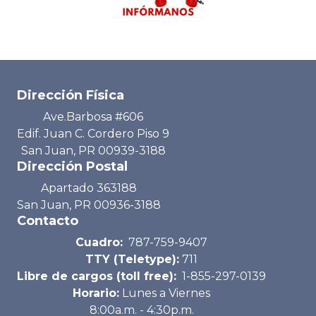
Dirección Física
Ave.Barbosa #606
Edif. Juan C. Cordero Piso 9
San Juan, PR 00939-3188
Dirección Postal
Apartado 363188
San Juan, PR 00936-3188
Contacto
Cuadro:
787-759-9407
TTY (Teletype):
711
Libre de cargos (toll free):
1-855-297-0139
Horario:
Lunes a Viernes
8:00a.m. - 4:30p.m.